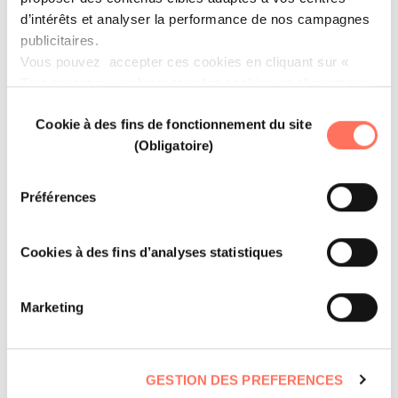
d’intérêts et analyser la performance de nos campagnes
1 free meal for every 20 meals purchased
publicitaires.
Vous pouvez accepter ces cookies en cliquant sur «
Tout accepter », refuser tous les cookies en cliquant sur
« tout refuser » ou cliquer sur « Paramétrer les cookies
Sélection
Cookie à des fins de fonctionnement du site
» pour gérer vos préférences.
du
(Obligatoire)
consentement
40% OFF
Préférences
up to 40% off preferential rates
Cookies à des fins d’analyses statistiques
Marketing
GESTION DES PREFERENCES
FREE MEALS FOR DRIVER/GUIDE