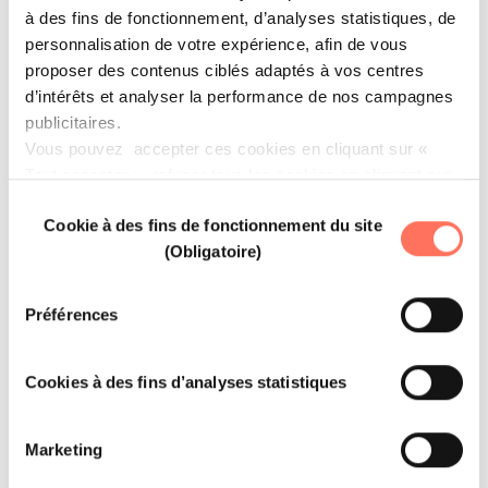
à des fins de fonctionnement, d’analyses statistiques, de
personnalisation de votre expérience, afin de vous
proposer des contenus ciblés adaptés à vos centres
d’intérêts et analyser la performance de nos campagnes
publicitaires.
YOUR FREE MEALS
Vous pouvez accepter ces cookies en cliquant sur «
1 free meal for every 20 meals purchased
Tout accepter », refuser tous les cookies en cliquant sur
« tout refuser » ou cliquer sur « Paramétrer les cookies
Sélection
Cookie à des fins de fonctionnement du site
» pour gérer vos préférences.
du
(Obligatoire)
consentement
Préférences
40% OFF
Cookies à des fins d’analyses statistiques
up to 40% off preferential rates
Marketing