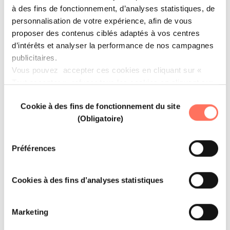
à des fins de fonctionnement, d’analyses statistiques, de
personnalisation de votre expérience, afin de vous
proposer des contenus ciblés adaptés à vos centres
d’intérêts et analyser la performance de nos campagnes
publicitaires.
YOUR FREE MEALS
Vous pouvez accepter ces cookies en cliquant sur «
1 free meal for every 20 meals purchased
Tout accepter », refuser tous les cookies en cliquant sur
« tout refuser » ou cliquer sur « Paramétrer les cookies
Sélection
Cookie à des fins de fonctionnement du site
» pour gérer vos préférences.
du
(Obligatoire)
consentement
Préférences
40% OFF
Cookies à des fins d’analyses statistiques
up to 40% off preferential rates
Marketing