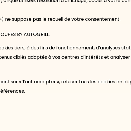
e (langue utilisée, résolution d'affichage, accès à votre com
ls ») ne suppose pas le recueil de votre consentement.
ROUPES BY AUTOGRILL.
ookies tiers, à des fins de fonctionnement, d’analyses stat
tenus ciblés adaptés à vos centres d’intérêts et analy
t sur « Tout accepter », refuser tous les cookies en cliqu
références.