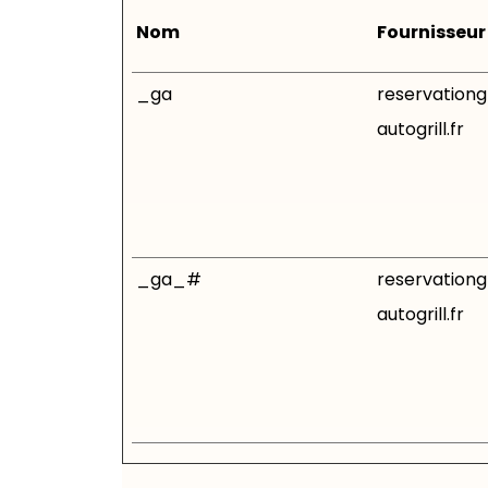
Nom
Fournisseur
_ga
reservation
autogrill.fr
_ga_#
reservation
autogrill.fr